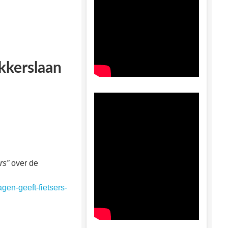
kkerslaan
rs”
over de
gen-geeft-fietsers-