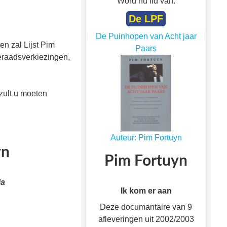
Word nu lid van:
De LPF
De Puinhopen van Acht jaar
en zal Lijst Pim
Paars
teraadsverkiezingen,
 zult u moeten
Auteur: Pim Fortuyn
yn
Pim Fortuyn
ia
Ik kom er aan
Deze documantaire van 9
afleveringen uit 2002/2003