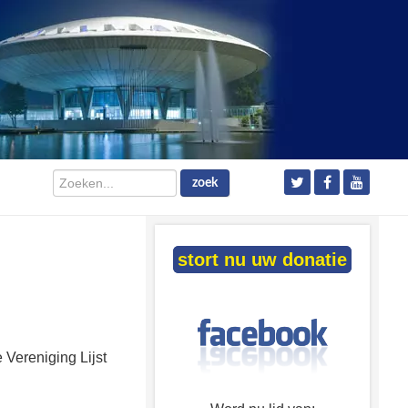
Zoeken...
zoek
stort nu uw donatie
 Vereniging Lijst