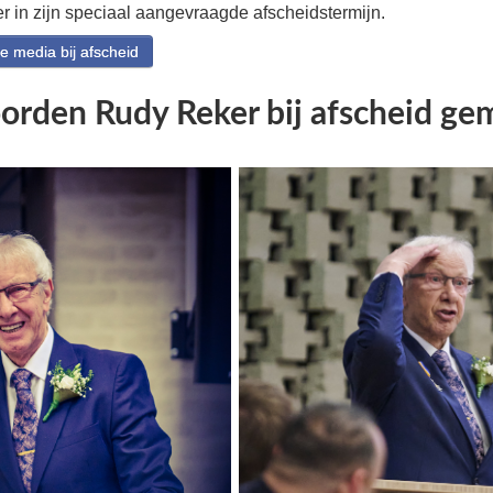
r in zijn speciaal aangevraagde afscheidstermijn.
 media bij afscheid
orden Rudy Reker bij afscheid g