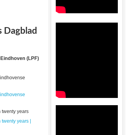
s Dagblad
yn Eindhoven (LPF)
 Eindhovense
 Eindhovense
n twenty years
 twenty years |