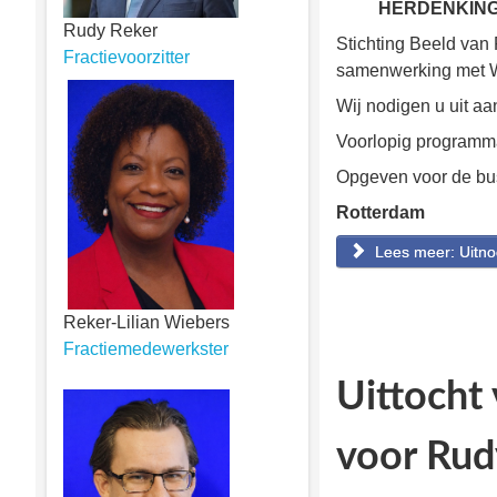
HERDENKING 
Rudy Reker
Stichting Beeld van
Fractievoorzitter
samenwerking met Wi
Wij nodigen u uit a
Voorlopig programma
Opgeven voor de busr
Rotterdam
Lees meer: Uitno
Reker-Lilian Wiebers
Fractiemedewerkster
Uittocht 
voor Rud