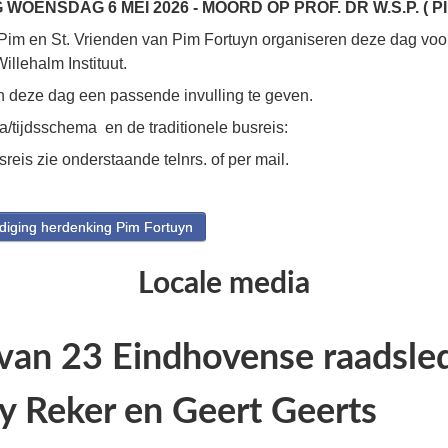
WOENSDAG 6 MEI 2026 - MOORD OP PROF. DR W.S.P. ( P
 Pim en St. Vrienden van Pim Fortuyn organiseren deze dag voor
llehalm Instituut.
an deze dag een passende invulling te geven.
/tijdsschema en de traditionele busreis:
eis zie onderstaande telnrs. of per mail.
diging herdenking Pim Fortuyn
Locale media
van 23 Eindhovense raadsled
y Reker en Geert Geerts