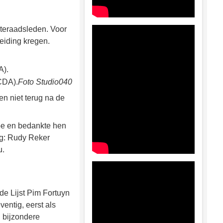
teraadsleden. Voor
eiding kregen.
CDA).
Foto Studio040
n niet terug na de
oe en bedankte hen
ng: Rudy Reker
u.
e Lijst Pim Fortuyn
entig, eerst als
n bijzondere