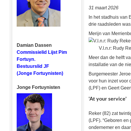
31 maart 2026
In het stadhuis va
drie raadsleden was
Merijn van Merrienb
Damian Dassen
V.l.n.r: Rudy 
Commissielid Lijst Pim
Meer dan de helft v
Fortuyn.
installatie van de 
Bestuurslid JF
(Jonge Fortuynisten)
Burgemeester Jeroen
voor hun inzet voor
Jonge Fortuynisten
(LPF) en Geert Geer
'At your service'
Reker (82) zat twin
(LPF). “Geboren en g
ondernemer en daarna