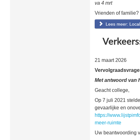
va 4 mrt
Vrienden of familie?
Lees meer: Loca
Verkeers
21 maart 2026
Vervolgraadsvragen
Met antwoord van h
Geacht college,
Op 7 juli 2021 steld
gevaarlijke en onove
https://www.lijstpi
meer-ruimte
Uw beantwoording v