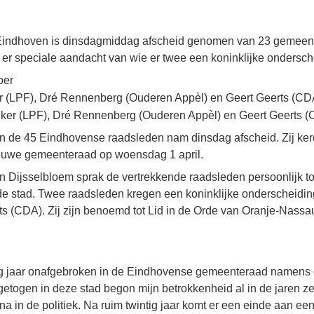
n Eindhoven is dinsdagmiddag afscheid genomen van 23 gemeen
 er speciale aandacht van wie er twee een koninklijke ondersch
oer
Reker (LPF), Dré Rennenberg (Ouderen Appèl) en Geert Geerts (
an de 45 Eindhovense raadsleden nam dinsdag afscheid. Zij kere
nieuwe gemeenteraad op woensdag 1 april.
 Dijsselbloem sprak de vertrekkende raadsleden persoonlijk t
 de stad. Twee raadsleden kregen een koninklijke onderscheidi
ts (CDA). Zij zijn benoemd tot Lid in de Orde van Oranje-Nassa
tig jaar onafgebroken in de Eindhovense gemeenteraad namens d
etogen in deze stad begon mijn betrokkenheid al in de jaren zev
 in de politiek. Na ruim twintig jaar komt er een einde aan ee