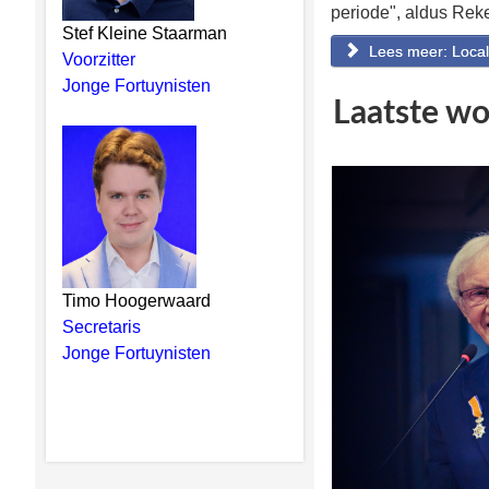
periode", aldus Reke
Stef Kleine Staarman
Lees meer: Locale
Voorzitter
Jonge Fortuynisten
Laatste wo
Timo Hoogerwaard
Secretaris
Jonge Fortuynisten