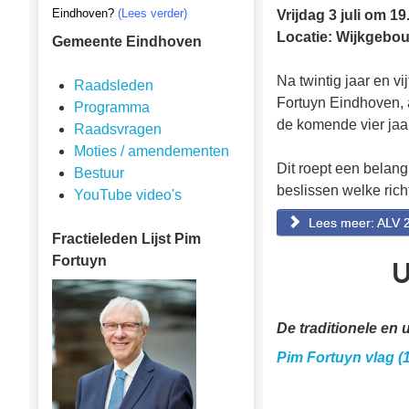
Eindhoven?
(Lees verder)
Vrijdag 3 juli om 19
Locatie: Wijkgebou
Gemeente Eindhoven
Na twintig jaar en v
Raadsleden
Fortuyn Eindhoven, a
Programma
de komende vier jaar
Raadsvragen
Moties / amendementen
Dit roept een belang
Bestuur
beslissen welke richt
YouTube video's
Lees meer: ALV 
Fractieleden
Lijst Pim
Fortuyn
U
De traditionele en 
Pim Fortuyn vlag (1